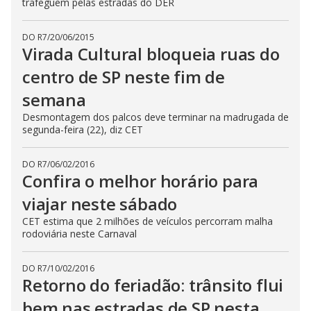
trafeguem pelas estradas do DER
DO R7
/
20/06/2015
Virada Cultural bloqueia ruas do
centro de SP neste fim de
semana
Desmontagem dos palcos deve terminar na madrugada de
segunda-feira (22), diz CET
DO R7
/
06/02/2016
Confira o melhor horário para
viajar neste sábado
CET estima que 2 milhões de veículos percorram malha
rodoviária neste Carnaval
DO R7
/
10/02/2016
Retorno do feriadão: trânsito flui
bem nas estradas de SP nesta