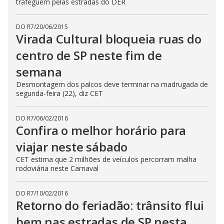
trafeguem pelas estradas do DER
DO R7
/
20/06/2015
Virada Cultural bloqueia ruas do
centro de SP neste fim de
semana
Desmontagem dos palcos deve terminar na madrugada de
segunda-feira (22), diz CET
DO R7
/
06/02/2016
Confira o melhor horário para
viajar neste sábado
CET estima que 2 milhões de veículos percorram malha
rodoviária neste Carnaval
DO R7
/
10/02/2016
Retorno do feriadão: trânsito flui
bem nas estradas de SP nesta