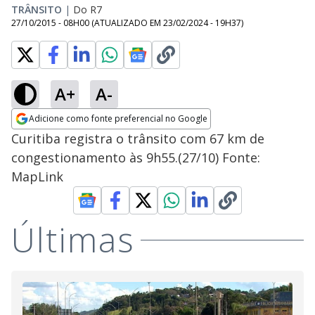
TRÂNSITO
|
Do R7
27/10/2015 - 08H00
(ATUALIZADO EM
23/02/2024 - 19H37
)
A+
A-
Adicione como fonte preferencial no Google
Opens in new window
Curitiba registra o trânsito com 67 km de
congestionamento às 9h55.(27/10) Fonte:
MapLink
Últimas