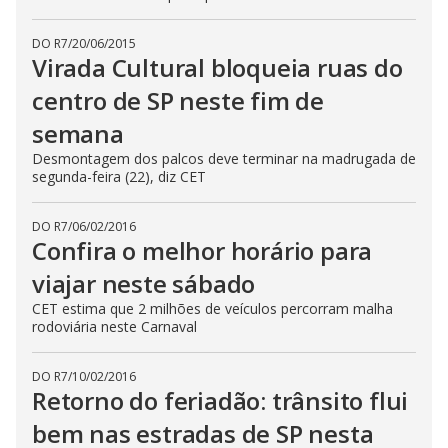
DO R7
/
20/06/2015
Virada Cultural bloqueia ruas do
centro de SP neste fim de
semana
Desmontagem dos palcos deve terminar na madrugada de
segunda-feira (22), diz CET
DO R7
/
06/02/2016
Confira o melhor horário para
viajar neste sábado
CET estima que 2 milhões de veículos percorram malha
rodoviária neste Carnaval
DO R7
/
10/02/2016
Retorno do feriadão: trânsito flui
bem nas estradas de SP nesta