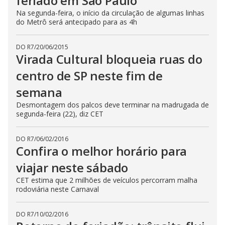
feriado em São Paulo
Na segunda-feira, o início da circulação de algumas linhas
do Metrô será antecipado para as 4h
DO R7
/
20/06/2015
Virada Cultural bloqueia ruas do
centro de SP neste fim de
semana
Desmontagem dos palcos deve terminar na madrugada de
segunda-feira (22), diz CET
DO R7
/
06/02/2016
Confira o melhor horário para
viajar neste sábado
CET estima que 2 milhões de veículos percorram malha
rodoviária neste Carnaval
DO R7
/
10/02/2016