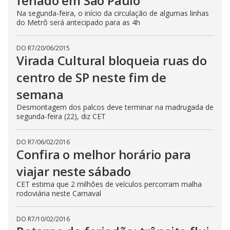
feriado em São Paulo
Na segunda-feira, o início da circulação de algumas linhas
do Metrô será antecipado para as 4h
DO R7
/
20/06/2015
Virada Cultural bloqueia ruas do
centro de SP neste fim de
semana
Desmontagem dos palcos deve terminar na madrugada de
segunda-feira (22), diz CET
DO R7
/
06/02/2016
Confira o melhor horário para
viajar neste sábado
CET estima que 2 milhões de veículos percorram malha
rodoviária neste Carnaval
DO R7
/
10/02/2016