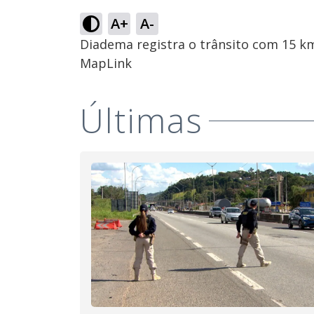
A+
A-
Diadema registra o trânsito com 15 k
MapLink
Últimas