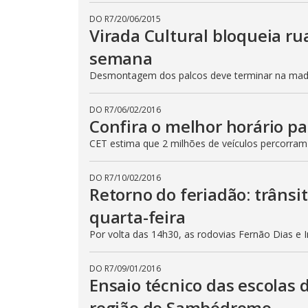
DO R7
/
20/06/2015
Virada Cultural bloqueia ru
semana
Desmontagem dos palcos deve terminar na madru
DO R7
/
06/02/2016
Confira o melhor horário pa
CET estima que 2 milhões de veículos percorram
DO R7
/
10/02/2016
Retorno do feriadão: trânsi
quarta-feira
Por volta das 14h30, as rodovias Fernão Dias e 
DO R7
/
09/01/2016
Ensaio técnico das escolas 
região do Sambódromo