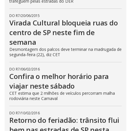
trafeguem pelas estradas do DER
DO R7
/
20/06/2015
Virada Cultural bloqueia ruas do
centro de SP neste fim de
semana
Desmontagem dos palcos deve terminar na madrugada de
segunda-feira (22), diz CET
DO R7
/
06/02/2016
Confira o melhor horário para
viajar neste sábado
CET estima que 2 milhões de veículos percorram malha
rodoviária neste Carnaval
DO R7
/
10/02/2016
Retorno do feriadão: trânsito flui
bem nas estradas de SP nesta