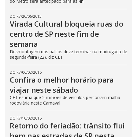
do Metrô será antecipado para as 4h
DO R7
/
20/06/2015
Virada Cultural bloqueia ruas do
centro de SP neste fim de
semana
Desmontagem dos palcos deve terminar na madrugada de
segunda-feira (22), diz CET
DO R7
/
06/02/2016
Confira o melhor horário para
viajar neste sábado
CET estima que 2 milhões de veículos percorram malha
rodoviária neste Carnaval
DO R7
/
10/02/2016
Retorno do feriadão: trânsito flui
bem nas estradas de SP nesta