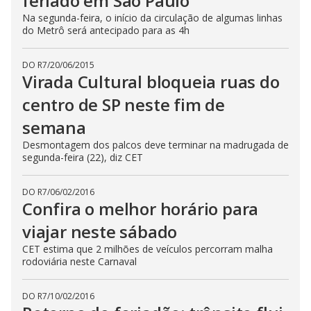
feriado em São Paulo
Na segunda-feira, o início da circulação de algumas linhas
do Metrô será antecipado para as 4h
DO R7
/
20/06/2015
Virada Cultural bloqueia ruas do
centro de SP neste fim de
semana
Desmontagem dos palcos deve terminar na madrugada de
segunda-feira (22), diz CET
DO R7
/
06/02/2016
Confira o melhor horário para
viajar neste sábado
CET estima que 2 milhões de veículos percorram malha
rodoviária neste Carnaval
DO R7
/
10/02/2016