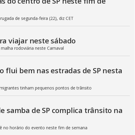
as do centro de SP neste fim de
gada de segunda-feira (22), diz CET
ra viajar neste sábado
 malha rodoviária neste Carnaval
to flui bem nas estradas de SP nesta
Imigrantes tinham pequenos pontos de trânsito
de samba de SP complica trânsito na
etê no horário do evento neste fim de semana