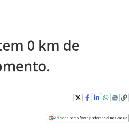
tem 0 km de
omento.
Adicione como fonte preferencial no Google
Opens in new window