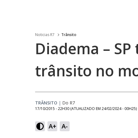
Noticias R7
Trânsito
Diadema – SP 
trânsito no m
TRÂNSITO
|
Do R7
17/10/2015 - 22H30
(ATUALIZADO EM
24/02/2024 - 00H25
)
A+
A-