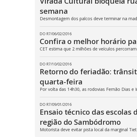
Virada Cultural bloqueia ru
semana
Desmontagem dos palcos deve terminar na madru
DO R7
/
06/02/2016
Confira o melhor horário pa
CET estima que 2 milhões de veículos percorram
DO R7
/
10/02/2016
Retorno do feriadão: trânsi
quarta-feira
Por volta das 14h30, as rodovias Fernão Dias e 
DO R7
/
09/01/2016
Ensaio técnico das escolas 
região do Sambódromo
Motorista deve evitar pista local da marginal Ti