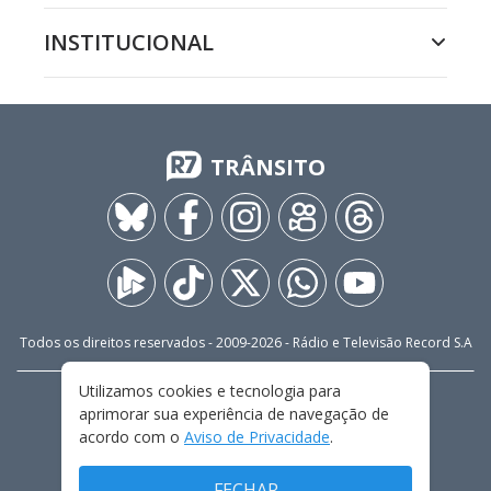
INSTITUCIONAL
TRÂNSITO
Todos os direitos reservados - 2009-
2026
- Rádio e Televisão Record S.A
Utilizamos cookies e tecnologia para
CARREIRA
FALE CONOSCO
PRIVACIDADE
aprimorar sua experiência de navegação de
TERMOS E CONDIÇÕES DE USO
acordo com o
Aviso de Privacidade
.
FECHAR