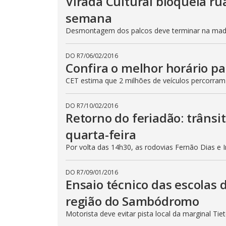
Virada Cultural bloqueia ru
semana
Desmontagem dos palcos deve terminar na madru
DO R7
/
06/02/2016
Confira o melhor horário pa
CET estima que 2 milhões de veículos percorram
DO R7
/
10/02/2016
Retorno do feriadão: trânsi
quarta-feira
Por volta das 14h30, as rodovias Fernão Dias e 
DO R7
/
09/01/2016
Ensaio técnico das escolas 
região do Sambódromo
Motorista deve evitar pista local da marginal Ti