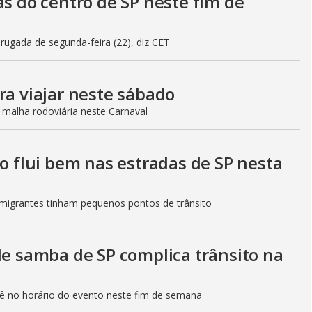
as do centro de SP neste fim de
gada de segunda-feira (22), diz CET
ra viajar neste sábado
 malha rodoviária neste Carnaval
to flui bem nas estradas de SP nesta
Imigrantes tinham pequenos pontos de trânsito
de samba de SP complica trânsito na
etê no horário do evento neste fim de semana