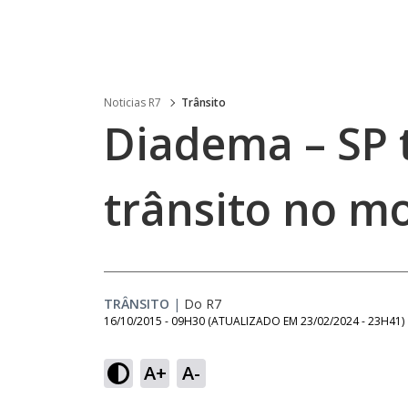
Noticias R7
Trânsito
Diadema – SP 
trânsito no m
TRÂNSITO
|
Do R7
16/10/2015 - 09H30
(ATUALIZADO EM
23/02/2024 - 23H41
)
A+
A-