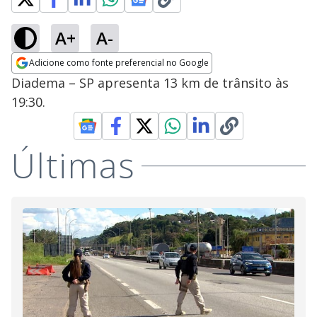
A+
A-
Adicione como fonte preferencial no Google
Opens in new window
Diadema – SP apresenta 13 km de trânsito às
19:30.
Últimas