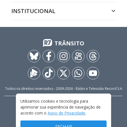
INSTITUCIONAL
TRÂNSITO
Todos os direitos reservados - 2009-
2026
- Rádio e Televisão Record S.A
Utilizamos cookies e tecnologia para
CARREIRA
FALE CONOSCO
PRIVACIDADE
aprimorar sua experiência de navegação de
TERMOS E CONDIÇÕES DE USO
acordo com o
Aviso de Privacidade
.
FECHAR