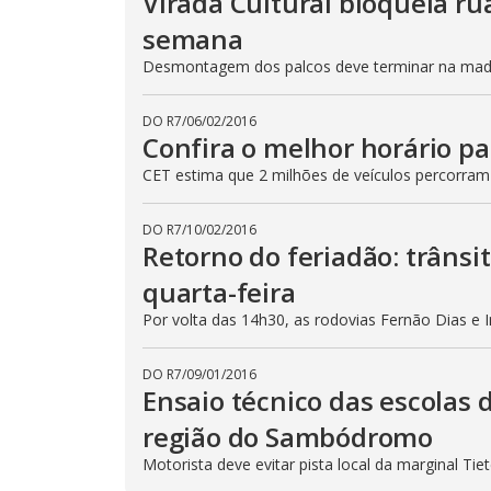
Virada Cultural bloqueia ru
semana
Desmontagem dos palcos deve terminar na madru
DO R7
/
06/02/2016
Confira o melhor horário pa
CET estima que 2 milhões de veículos percorram
DO R7
/
10/02/2016
Retorno do feriadão: trânsi
quarta-feira
Por volta das 14h30, as rodovias Fernão Dias e 
DO R7
/
09/01/2016
Ensaio técnico das escolas 
região do Sambódromo
Motorista deve evitar pista local da marginal Ti