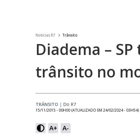
Noticias R7
Trânsito
Diadema – SP 
trânsito no m
TRÂNSITO
|
Do R7
15/11/2015 - 00H00
(ATUALIZADO EM
24/02/2024 - 03H54
)
A+
A-