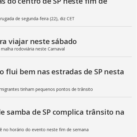
as do centro de SP neste fim de
gada de segunda-feira (22), diz CET
ra viajar neste sábado
 malha rodoviária neste Carnaval
to flui bem nas estradas de SP nesta
Imigrantes tinham pequenos pontos de trânsito
de samba de SP complica trânsito na
etê no horário do evento neste fim de semana