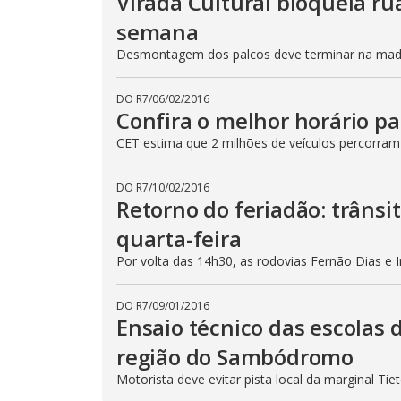
Virada Cultural bloqueia ru
semana
Desmontagem dos palcos deve terminar na madru
DO R7
/
06/02/2016
Confira o melhor horário pa
CET estima que 2 milhões de veículos percorram
DO R7
/
10/02/2016
Retorno do feriadão: trânsi
quarta-feira
Por volta das 14h30, as rodovias Fernão Dias e 
DO R7
/
09/01/2016
Ensaio técnico das escolas 
região do Sambódromo
Motorista deve evitar pista local da marginal Ti