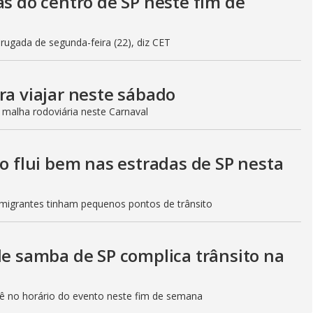
as do centro de SP neste fim de
gada de segunda-feira (22), diz CET
ra viajar neste sábado
 malha rodoviária neste Carnaval
to flui bem nas estradas de SP nesta
Imigrantes tinham pequenos pontos de trânsito
de samba de SP complica trânsito na
etê no horário do evento neste fim de semana