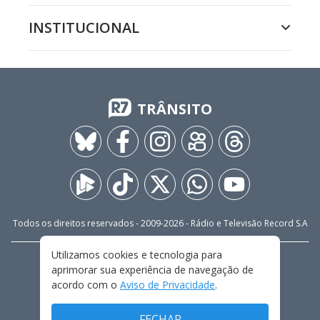
INSTITUCIONAL
TRÂNSITO
Todos os direitos reservados - 2009-
2026
- Rádio e Televisão Record S.A
Utilizamos cookies e tecnologia para
CARREIRA
FALE CONOSCO
PRIVACIDADE
aprimorar sua experiência de navegação de
TERMOS E CONDIÇÕES DE USO
acordo com o
Aviso de Privacidade
.
FECHAR