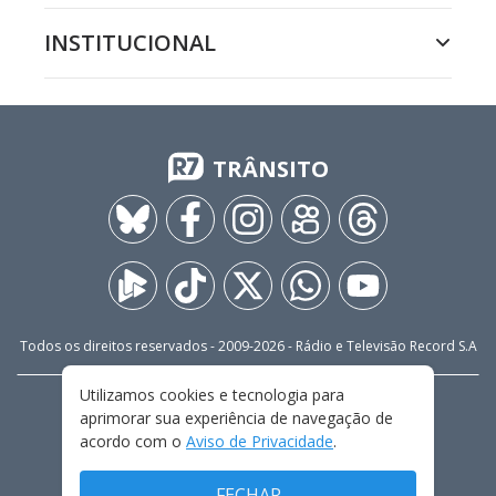
INSTITUCIONAL
TRÂNSITO
Todos os direitos reservados - 2009-
2026
- Rádio e Televisão Record S.A
Utilizamos cookies e tecnologia para
CARREIRA
FALE CONOSCO
PRIVACIDADE
aprimorar sua experiência de navegação de
TERMOS E CONDIÇÕES DE USO
acordo com o
Aviso de Privacidade
.
FECHAR