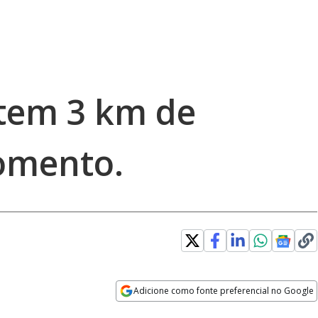
tem 3 km de
omento.
Adicione como fonte preferencial no Google
Opens in new window