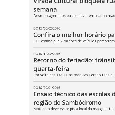
Virada Cultural bloqueia ru
semana
Desmontagem dos palcos deve terminar na madru
DO R7
/
06/02/2016
Confira o melhor horário pa
CET estima que 2 milhões de veículos percorram
DO R7
/
10/02/2016
Retorno do feriadão: trânsi
quarta-feira
Por volta das 14h30, as rodovias Fernão Dias e 
DO R7
/
09/01/2016
Ensaio técnico das escolas 
região do Sambódromo
Motorista deve evitar pista local da marginal Ti