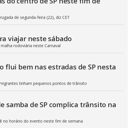
as do centro de SP neste fim de
gada de segunda-feira (22), diz CET
ra viajar neste sábado
 malha rodoviária neste Carnaval
to flui bem nas estradas de SP nesta
Imigrantes tinham pequenos pontos de trânsito
de samba de SP complica trânsito na
etê no horário do evento neste fim de semana