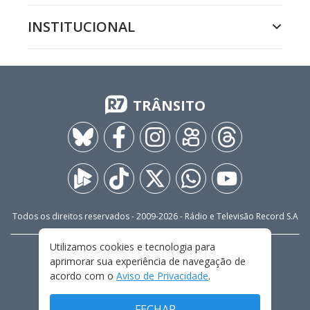
INSTITUCIONAL
TRÂNSITO
Todos os direitos reservados - 2009-
2026
- Rádio e Televisão Record S.A
Utilizamos cookies e tecnologia para
CARREIRA
FALE CONOSCO
PRIVACIDADE
aprimorar sua experiência de navegação de
TERMOS E CONDIÇÕES DE USO
acordo com o
Aviso de Privacidade
.
FECHAR