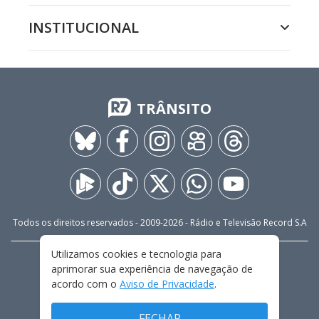
INSTITUCIONAL
TRÂNSITO
Todos os direitos reservados - 2009-
2026
- Rádio e Televisão Record S.A
Utilizamos cookies e tecnologia para
CARREIRA
FALE CONOSCO
PRIVACIDADE
aprimorar sua experiência de navegação de
TERMOS E CONDIÇÕES DE USO
acordo com o
Aviso de Privacidade
.
FECHAR