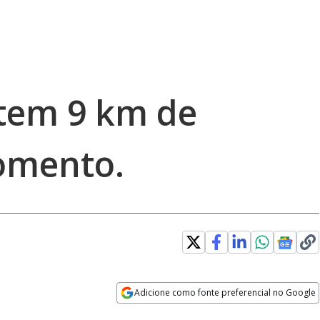
tem 9 km de
omento.
Adicione como fonte preferencial no Google
Opens in new window