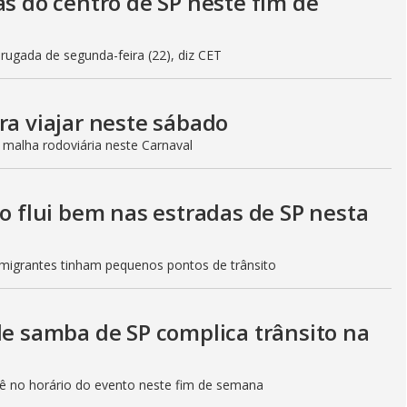
as do centro de SP neste fim de
gada de segunda-feira (22), diz CET
ra viajar neste sábado
 malha rodoviária neste Carnaval
to flui bem nas estradas de SP nesta
Imigrantes tinham pequenos pontos de trânsito
de samba de SP complica trânsito na
etê no horário do evento neste fim de semana