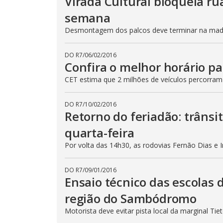
Virada Cultural bloqueia ru
semana
Desmontagem dos palcos deve terminar na madru
DO R7
/
06/02/2016
Confira o melhor horário pa
CET estima que 2 milhões de veículos percorram
DO R7
/
10/02/2016
Retorno do feriadão: trânsi
quarta-feira
Por volta das 14h30, as rodovias Fernão Dias e 
DO R7
/
09/01/2016
Ensaio técnico das escolas 
região do Sambódromo
Motorista deve evitar pista local da marginal Ti