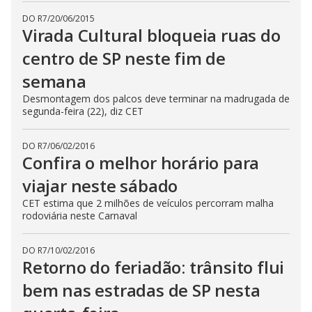
DO R7
/
20/06/2015
Virada Cultural bloqueia ruas do
centro de SP neste fim de
semana
Desmontagem dos palcos deve terminar na madrugada de
segunda-feira (22), diz CET
DO R7
/
06/02/2016
Confira o melhor horário para
viajar neste sábado
CET estima que 2 milhões de veículos percorram malha
rodoviária neste Carnaval
DO R7
/
10/02/2016
Retorno do feriadão: trânsito flui
bem nas estradas de SP nesta