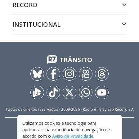
RECORD
INSTITUCIONAL
TRÂNSITO
Todos os direitos reservados - 2009-
2026
- Rádio e Televisão Record S.A
Utilizamos cookies e tecnologia para
CARREIRA
FALE CONOSCO
PRIVACIDADE
aprimorar sua experiência de navegação de
TERMOS E CONDIÇÕES DE USO
acordo com o
Aviso de Privacidade
.