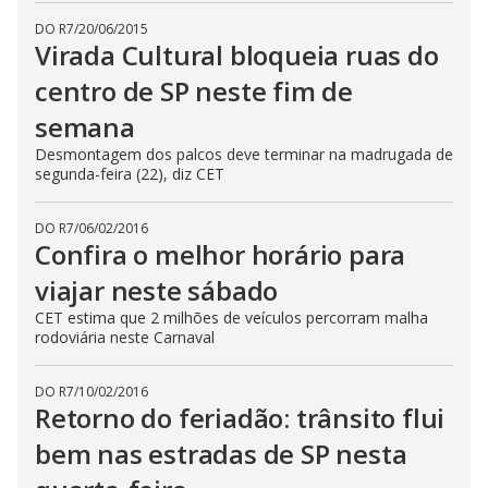
DO R7
/
20/06/2015
Virada Cultural bloqueia ruas do
centro de SP neste fim de
semana
Desmontagem dos palcos deve terminar na madrugada de
segunda-feira (22), diz CET
DO R7
/
06/02/2016
Confira o melhor horário para
viajar neste sábado
CET estima que 2 milhões de veículos percorram malha
rodoviária neste Carnaval
DO R7
/
10/02/2016
Retorno do feriadão: trânsito flui
bem nas estradas de SP nesta