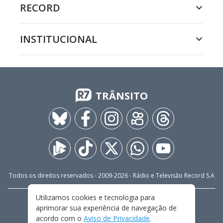
RECORD
INSTITUCIONAL
TRÂNSITO
Todos os direitos reservados - 2009-
2026
- Rádio e Televisão Record S.A
Utilizamos cookies e tecnologia para
CARREIRA
FALE CONOSCO
PRIVACIDADE
aprimorar sua experiência de navegação de
TERMOS E CONDIÇÕES DE USO
acordo com o
Aviso de Privacidade
.