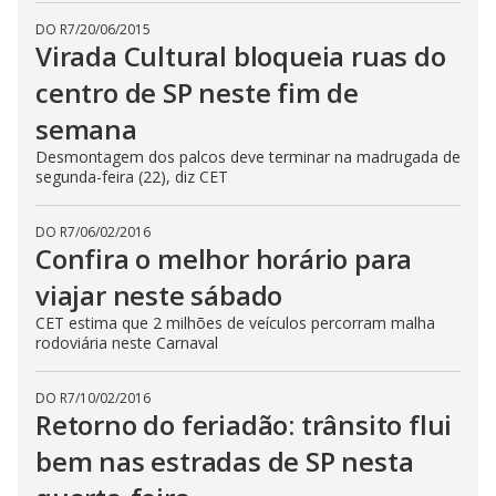
DO R7
/
20/06/2015
Virada Cultural bloqueia ruas do
centro de SP neste fim de
semana
Desmontagem dos palcos deve terminar na madrugada de
segunda-feira (22), diz CET
DO R7
/
06/02/2016
Confira o melhor horário para
viajar neste sábado
CET estima que 2 milhões de veículos percorram malha
rodoviária neste Carnaval
DO R7
/
10/02/2016
Retorno do feriadão: trânsito flui
bem nas estradas de SP nesta