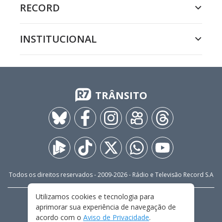
RECORD
INSTITUCIONAL
TRÂNSITO
Todos os direitos reservados - 2009-
2026
- Rádio e Televisão Record S.A
Utilizamos cookies e tecnologia para
CARREIRA
FALE CONOSCO
PRIVACIDADE
aprimorar sua experiência de navegação de
TERMOS E CONDIÇÕES DE USO
acordo com o
Aviso de Privacidade
.