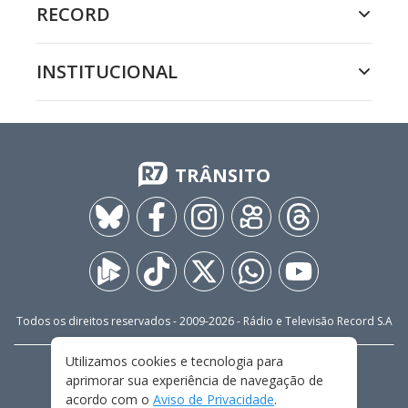
RECORD
INSTITUCIONAL
TRÂNSITO
Todos os direitos reservados - 2009-
2026
- Rádio e Televisão Record S.A
Utilizamos cookies e tecnologia para
CARREIRA
FALE CONOSCO
PRIVACIDADE
aprimorar sua experiência de navegação de
TERMOS E CONDIÇÕES DE USO
acordo com o
Aviso de Privacidade
.