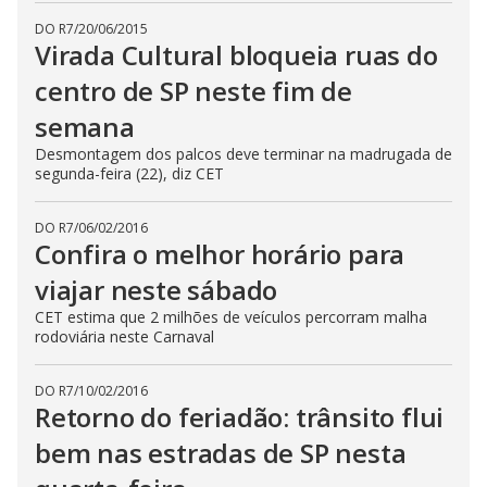
DO R7
/
20/06/2015
Virada Cultural bloqueia ruas do
centro de SP neste fim de
semana
Desmontagem dos palcos deve terminar na madrugada de
segunda-feira (22), diz CET
DO R7
/
06/02/2016
Confira o melhor horário para
viajar neste sábado
CET estima que 2 milhões de veículos percorram malha
rodoviária neste Carnaval
DO R7
/
10/02/2016
Retorno do feriadão: trânsito flui
bem nas estradas de SP nesta