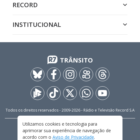
RECORD
INSTITUCIONAL
TRÂNSITO
Todos os direitos reservados - 2009-
2026
- Rádio e Televisão Record S.A
Utilizamos cookies e tecnologia para
CARREIRA
FALE CONOSCO
PRIVACIDADE
aprimorar sua experiência de navegação de
TERMOS E CONDIÇÕES DE USO
acordo com o
Aviso de Privacidade
.