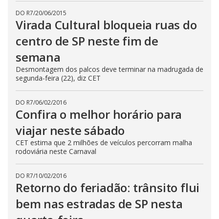
DO R7
/
20/06/2015
Virada Cultural bloqueia ruas do
centro de SP neste fim de
semana
Desmontagem dos palcos deve terminar na madrugada de
segunda-feira (22), diz CET
DO R7
/
06/02/2016
Confira o melhor horário para
viajar neste sábado
CET estima que 2 milhões de veículos percorram malha
rodoviária neste Carnaval
DO R7
/
10/02/2016
Retorno do feriadão: trânsito flui
bem nas estradas de SP nesta