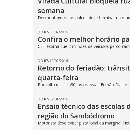
Virada Cultural bloqueia ru
semana
Desmontagem dos palcos deve terminar na madru
DO R7
/
06/02/2016
Confira o melhor horário pa
CET estima que 2 milhões de veículos percorram
DO R7
/
10/02/2016
Retorno do feriadão: trânsi
quarta-feira
Por volta das 14h30, as rodovias Fernão Dias e 
DO R7
/
09/01/2016
Ensaio técnico das escolas 
região do Sambódromo
Motorista deve evitar pista local da marginal Ti