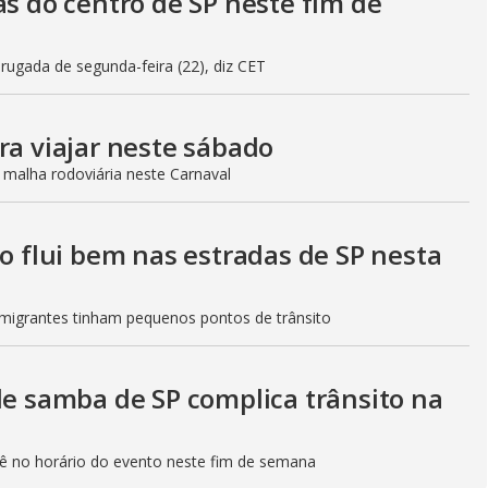
as do centro de SP neste fim de
gada de segunda-feira (22), diz CET
ra viajar neste sábado
 malha rodoviária neste Carnaval
to flui bem nas estradas de SP nesta
Imigrantes tinham pequenos pontos de trânsito
de samba de SP complica trânsito na
etê no horário do evento neste fim de semana