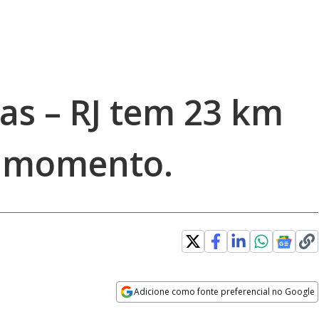
as – RJ tem 23 km
o momento.
Adicione como fonte preferencial no Google
Opens in new window