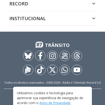
RECORD
INSTITUCIONAL
TRÂNSITO
Todos os direitos reservados - 2009-
2026
- Rádio e Televisão Record S.A
Utilizamos cookies e tecnologia para
CARREIRA
FALE CONOSCO
PRIVACIDADE
aprimorar sua experiência de navegação de
TERMOS E CONDIÇÕES DE USO
acordo com o
Aviso de Privacidade
.