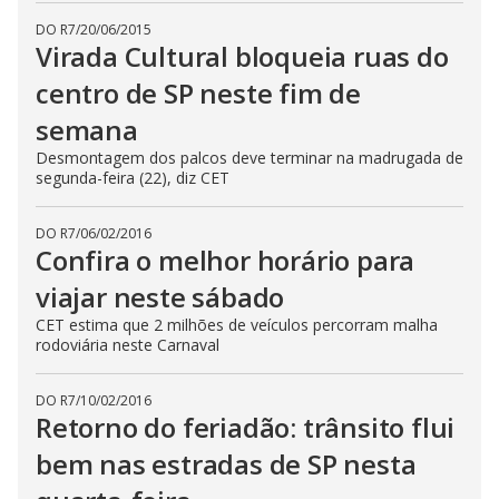
DO R7
/
20/06/2015
Virada Cultural bloqueia ruas do
centro de SP neste fim de
semana
Desmontagem dos palcos deve terminar na madrugada de
segunda-feira (22), diz CET
DO R7
/
06/02/2016
Confira o melhor horário para
viajar neste sábado
CET estima que 2 milhões de veículos percorram malha
rodoviária neste Carnaval
DO R7
/
10/02/2016
Retorno do feriadão: trânsito flui
bem nas estradas de SP nesta