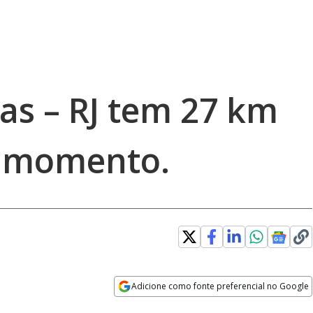
as – RJ tem 27 km
o momento.
Adicione como fonte preferencial no Google
Opens in new window