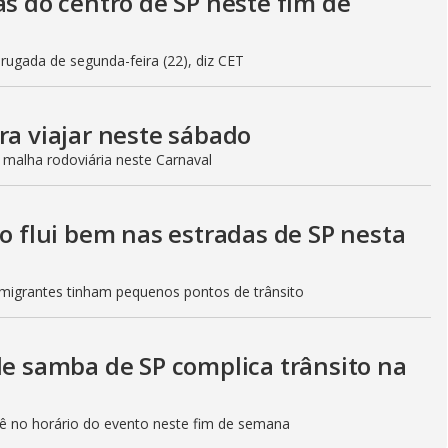
as do centro de SP neste fim de
gada de segunda-feira (22), diz CET
ra viajar neste sábado
 malha rodoviária neste Carnaval
to flui bem nas estradas de SP nesta
Imigrantes tinham pequenos pontos de trânsito
de samba de SP complica trânsito na
etê no horário do evento neste fim de semana