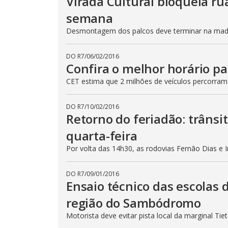
Virada Cultural bloqueia ru
semana
Desmontagem dos palcos deve terminar na madru
DO R7
/
06/02/2016
Confira o melhor horário pa
CET estima que 2 milhões de veículos percorram
DO R7
/
10/02/2016
Retorno do feriadão: trânsi
quarta-feira
Por volta das 14h30, as rodovias Fernão Dias e 
DO R7
/
09/01/2016
Ensaio técnico das escolas 
região do Sambódromo
Motorista deve evitar pista local da marginal Ti