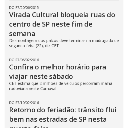
DO R7
/
20/06/2015
Virada Cultural bloqueia ruas do
centro de SP neste fim de
semana
Desmontagem dos palcos deve terminar na madrugada de
segunda-feira (22), diz CET
DO R7
/
06/02/2016
Confira o melhor horário para
viajar neste sábado
CET estima que 2 milhões de veículos percorram malha
rodoviária neste Carnaval
DO R7
/
10/02/2016
Retorno do feriadão: trânsito flui
bem nas estradas de SP nesta