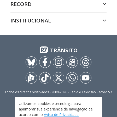
RECORD
INSTITUCIONAL
TRÂNSITO
Todos os direitos reservados - 2009-
2026
- Rádio e Televisão Record S.A
Utilizamos cookies e tecnologia para
CARREIRA
FALE CONOSCO
PRIVACIDADE
aprimorar sua experiência de navegação de
TERMOS E CONDIÇÕES DE USO
acordo com o
Aviso de Privacidade
.