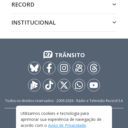
RECORD
INSTITUCIONAL
TRÂNSITO
Todos os direitos reservados - 2009-
2026
- Rádio e Televisão Record S.A
Utilizamos cookies e tecnologia para
CARREIRA
FALE CONOSCO
PRIVACIDADE
aprimorar sua experiência de navegação de
TERMOS E CONDIÇÕES DE USO
acordo com o
Aviso de Privacidade
.