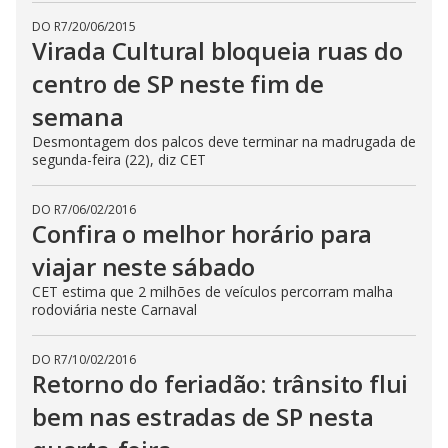
DO R7
/
20/06/2015
Virada Cultural bloqueia ruas do
centro de SP neste fim de
semana
Desmontagem dos palcos deve terminar na madrugada de
segunda-feira (22), diz CET
DO R7
/
06/02/2016
Confira o melhor horário para
viajar neste sábado
CET estima que 2 milhões de veículos percorram malha
rodoviária neste Carnaval
DO R7
/
10/02/2016
Retorno do feriadão: trânsito flui
bem nas estradas de SP nesta