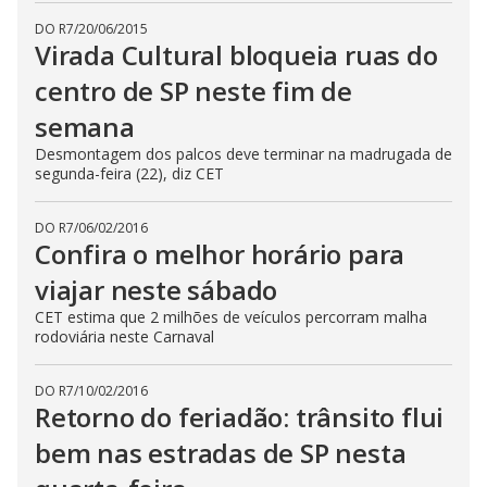
DO R7
/
20/06/2015
Virada Cultural bloqueia ruas do
centro de SP neste fim de
semana
Desmontagem dos palcos deve terminar na madrugada de
segunda-feira (22), diz CET
DO R7
/
06/02/2016
Confira o melhor horário para
viajar neste sábado
CET estima que 2 milhões de veículos percorram malha
rodoviária neste Carnaval
DO R7
/
10/02/2016
Retorno do feriadão: trânsito flui
bem nas estradas de SP nesta