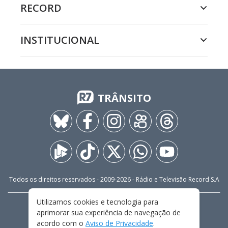
RECORD
INSTITUCIONAL
TRÂNSITO
Todos os direitos reservados - 2009-
2026
- Rádio e Televisão Record S.A
Utilizamos cookies e tecnologia para
CARREIRA
FALE CONOSCO
PRIVACIDADE
aprimorar sua experiência de navegação de
TERMOS E CONDIÇÕES DE USO
acordo com o
Aviso de Privacidade
.