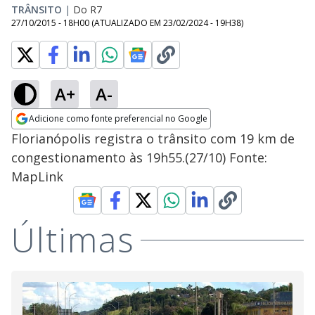
TRÂNSITO
|
Do R7
27/10/2015 - 18H00
(ATUALIZADO EM
23/02/2024 - 19H38
)
A+
A-
Adicione como fonte preferencial no Google
Opens in new window
Florianópolis registra o trânsito com 19 km de
congestionamento às 19h55.(27/10) Fonte:
MapLink
Últimas