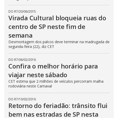
DO R7
/
20/06/2015
Virada Cultural bloqueia ruas do
centro de SP neste fim de
semana
Desmontagem dos palcos deve terminar na madrugada de
segunda-feira (22), diz CET
DO R7
/
06/02/2016
Confira o melhor horário para
viajar neste sábado
CET estima que 2 milhões de veículos percorram malha
rodoviária neste Carnaval
DO R7
/
10/02/2016
Retorno do feriadão: trânsito flui
bem nas estradas de SP nesta