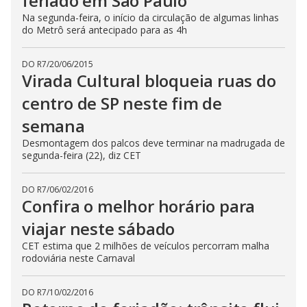
feriado em São Paulo
Na segunda-feira, o início da circulação de algumas linhas
do Metrô será antecipado para as 4h
DO R7
/
20/06/2015
Virada Cultural bloqueia ruas do
centro de SP neste fim de
semana
Desmontagem dos palcos deve terminar na madrugada de
segunda-feira (22), diz CET
DO R7
/
06/02/2016
Confira o melhor horário para
viajar neste sábado
CET estima que 2 milhões de veículos percorram malha
rodoviária neste Carnaval
DO R7
/
10/02/2016