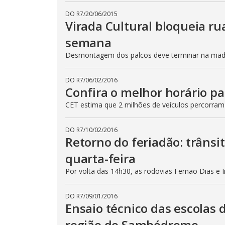
DO R7
/
20/06/2015
Virada Cultural bloqueia ru
semana
Desmontagem dos palcos deve terminar na madru
DO R7
/
06/02/2016
Confira o melhor horário pa
CET estima que 2 milhões de veículos percorram
DO R7
/
10/02/2016
Retorno do feriadão: trânsi
quarta-feira
Por volta das 14h30, as rodovias Fernão Dias e 
DO R7
/
09/01/2016
Ensaio técnico das escolas 
região do Sambódromo