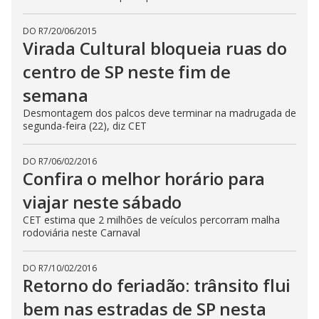
DO R7
/
20/06/2015
Virada Cultural bloqueia ruas do
centro de SP neste fim de
semana
Desmontagem dos palcos deve terminar na madrugada de
segunda-feira (22), diz CET
DO R7
/
06/02/2016
Confira o melhor horário para
viajar neste sábado
CET estima que 2 milhões de veículos percorram malha
rodoviária neste Carnaval
DO R7
/
10/02/2016
Retorno do feriadão: trânsito flui
bem nas estradas de SP nesta