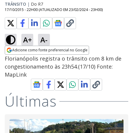
TRÂNSITO
|
Do R7
17/10/2015 - 22H00
(ATUALIZADO EM
23/02/2024 - 23H00
)
A+
A-
Adicione como fonte preferencial no Google
Opens in new window
Florianópolis registra o trânsito com 8 km de
congestionamento às 23h54.(17/10) Fonte:
MapLink
Últimas