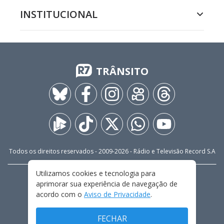
INSTITUCIONAL
TRÂNSITO
Todos os direitos reservados - 2009-
2026
- Rádio e Televisão Record S.A
Utilizamos cookies e tecnologia para
CARREIRA
FALE CONOSCO
PRIVACIDADE
aprimorar sua experiência de navegação de
TERMOS E CONDIÇÕES DE USO
acordo com o
Aviso de Privacidade
.
FECHAR