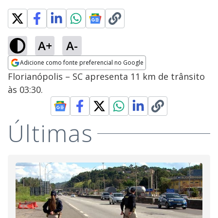
A+
A-
Adicione como fonte preferencial no Google
Opens in new window
Florianópolis – SC apresenta 11 km de trânsito
às 03:30.
Últimas