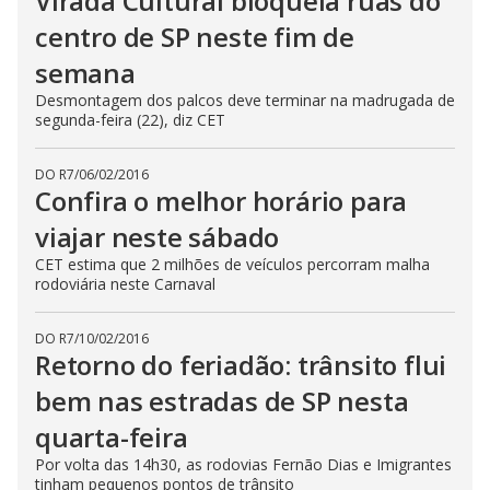
Virada Cultural bloqueia ruas do
centro de SP neste fim de
semana
Desmontagem dos palcos deve terminar na madrugada de
segunda-feira (22), diz CET
DO R7
/
06/02/2016
Confira o melhor horário para
viajar neste sábado
CET estima que 2 milhões de veículos percorram malha
rodoviária neste Carnaval
DO R7
/
10/02/2016
Retorno do feriadão: trânsito flui
bem nas estradas de SP nesta
quarta-feira
Por volta das 14h30, as rodovias Fernão Dias e Imigrantes
tinham pequenos pontos de trânsito