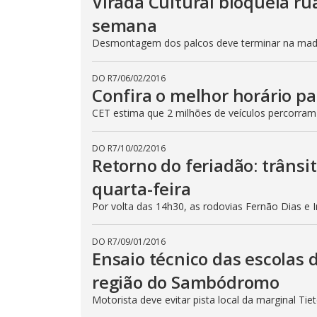
Virada Cultural bloqueia ru
semana
Desmontagem dos palcos deve terminar na madru
DO R7
/
06/02/2016
Confira o melhor horário pa
CET estima que 2 milhões de veículos percorram
DO R7
/
10/02/2016
Retorno do feriadão: trânsi
quarta-feira
Por volta das 14h30, as rodovias Fernão Dias e 
DO R7
/
09/01/2016
Ensaio técnico das escolas 
região do Sambódromo
Motorista deve evitar pista local da marginal Ti