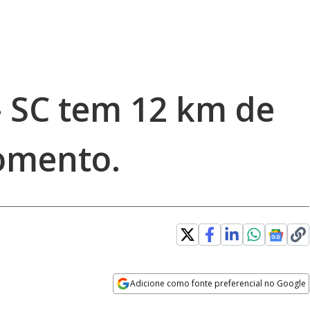
– SC tem 12 km de
omento.
Adicione como fonte preferencial no Google
Opens in new window