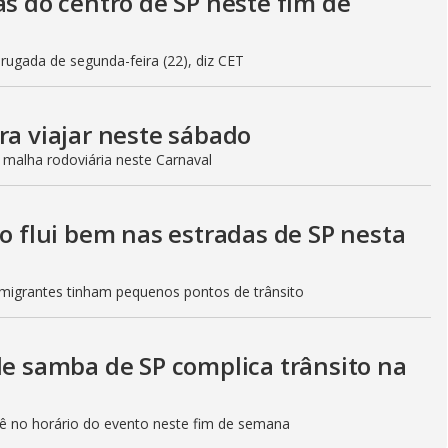
as do centro de SP neste fim de
gada de segunda-feira (22), diz CET
ra viajar neste sábado
 malha rodoviária neste Carnaval
to flui bem nas estradas de SP nesta
Imigrantes tinham pequenos pontos de trânsito
de samba de SP complica trânsito na
etê no horário do evento neste fim de semana