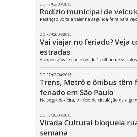
DO R7
/
02/04/2015
Rodízio municipal de veícul
Restrição volta a valer na segunda-feira para veí
DO R7
/
02/04/2015
Vai viajar no feriado? Veja
estradas
A expectativa é que mais de 1 milhão de veículo
DO R7
/
02/04/2015
Trens, Metrô e ônibus têm
feriado em São Paulo
Na segunda-feira, o início da circulação de algu
DO R7
/
20/06/2015
Virada Cultural bloqueia ru
semana