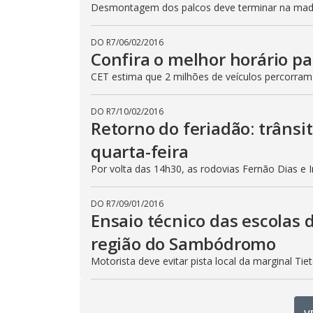
Desmontagem dos palcos deve terminar na madru
DO R7
/
06/02/2016
Confira o melhor horário pa
CET estima que 2 milhões de veículos percorram
DO R7
/
10/02/2016
Retorno do feriadão: trânsi
quarta-feira
Por volta das 14h30, as rodovias Fernão Dias e 
DO R7
/
09/01/2016
Ensaio técnico das escolas 
região do Sambódromo
Motorista deve evitar pista local da marginal Ti