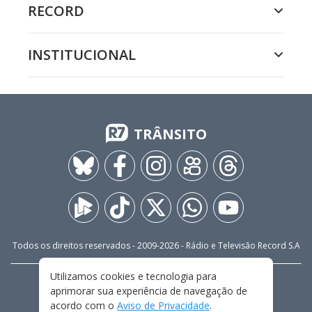
RECORD
INSTITUCIONAL
TRÂNSITO
Todos os direitos reservados - 2009-
2026
- Rádio e Televisão Record S.A
Utilizamos cookies e tecnologia para
CARREIRA
FALE CONOSCO
PRIVACIDADE
aprimorar sua experiência de navegação de
TERMOS E CONDIÇÕES DE USO
acordo com o
Aviso de Privacidade
.