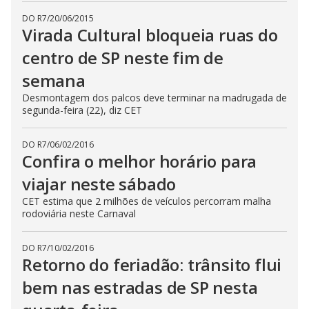
DO R7
/
20/06/2015
Virada Cultural bloqueia ruas do
centro de SP neste fim de
semana
Desmontagem dos palcos deve terminar na madrugada de
segunda-feira (22), diz CET
DO R7
/
06/02/2016
Confira o melhor horário para
viajar neste sábado
CET estima que 2 milhões de veículos percorram malha
rodoviária neste Carnaval
DO R7
/
10/02/2016
Retorno do feriadão: trânsito flui
bem nas estradas de SP nesta