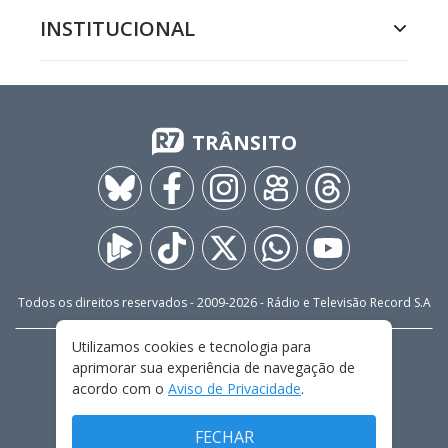
INSTITUCIONAL
TRÂNSITO
Todos os direitos reservados - 2009-
2026
- Rádio e Televisão Record S.A
Utilizamos cookies e tecnologia para
CARREIRA
FALE CONOSCO
PRIVACIDADE
aprimorar sua experiência de navegação de
TERMOS E CONDIÇÕES DE USO
acordo com o
Aviso de Privacidade
.
FECHAR