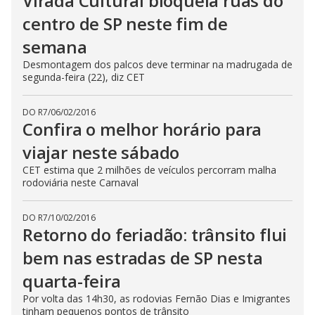
Virada Cultural bloqueia ruas do
centro de SP neste fim de
semana
Desmontagem dos palcos deve terminar na madrugada de
segunda-feira (22), diz CET
DO R7
/
06/02/2016
Confira o melhor horário para
viajar neste sábado
CET estima que 2 milhões de veículos percorram malha
rodoviária neste Carnaval
DO R7
/
10/02/2016
Retorno do feriadão: trânsito flui
bem nas estradas de SP nesta
quarta-feira
Por volta das 14h30, as rodovias Fernão Dias e Imigrantes
tinham pequenos pontos de trânsito