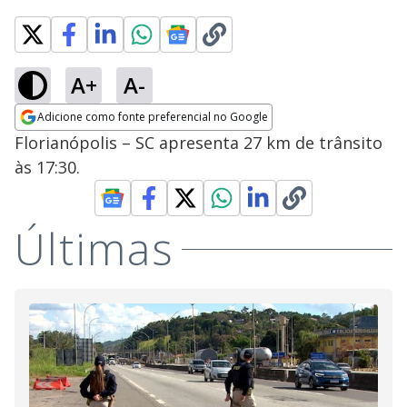
A+
A-
Adicione como fonte preferencial no Google
Opens in new window
Florianópolis – SC apresenta 27 km de trânsito
às 17:30.
Últimas