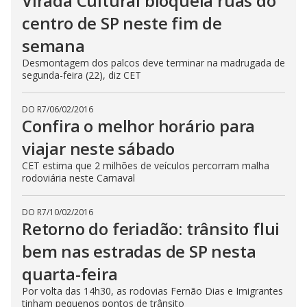
Virada Cultural bloqueia ruas do
centro de SP neste fim de
semana
Desmontagem dos palcos deve terminar na madrugada de
segunda-feira (22), diz CET
DO R7
/
06/02/2016
Confira o melhor horário para
viajar neste sábado
CET estima que 2 milhões de veículos percorram malha
rodoviária neste Carnaval
DO R7
/
10/02/2016
Retorno do feriadão: trânsito flui
bem nas estradas de SP nesta
quarta-feira
Por volta das 14h30, as rodovias Fernão Dias e Imigrantes
tinham pequenos pontos de trânsito