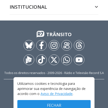
INSTITUCIONAL
TRÂNSITO
Todos os direitos reservados - 2009-
2026
- Rádio e Televisão Record S.A
Utilizamos cookies e tecnologia para
CARREIRA
FALE CONOSCO
PRIVACIDADE
aprimorar sua experiência de navegação de
TERMOS E CONDIÇÕES DE USO
acordo com o
Aviso de Privacidade
.
FECHAR