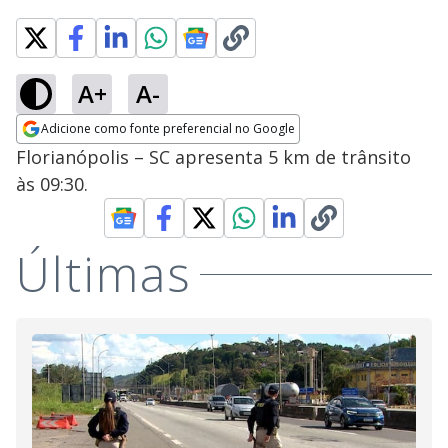
A+
A-
Adicione como fonte preferencial no Google
Opens in new window
Florianópolis – SC apresenta 5 km de trânsito
às 09:30.
Últimas