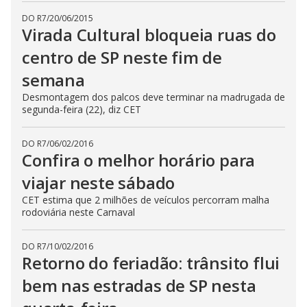
DO R7
/
20/06/2015
Virada Cultural bloqueia ruas do
centro de SP neste fim de
semana
Desmontagem dos palcos deve terminar na madrugada de
segunda-feira (22), diz CET
DO R7
/
06/02/2016
Confira o melhor horário para
viajar neste sábado
CET estima que 2 milhões de veículos percorram malha
rodoviária neste Carnaval
DO R7
/
10/02/2016
Retorno do feriadão: trânsito flui
bem nas estradas de SP nesta