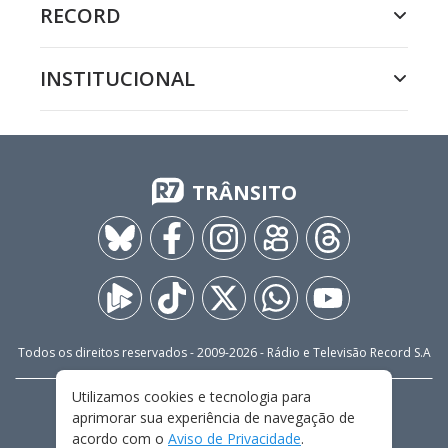
RECORD
INSTITUCIONAL
TRÂNSITO
Todos os direitos reservados - 2009-
2026
- Rádio e Televisão Record S.A
Utilizamos cookies e tecnologia para
CARREIRA
FALE CONOSCO
PRIVACIDADE
aprimorar sua experiência de navegação de
TERMOS E CONDIÇÕES DE USO
acordo com o
Aviso de Privacidade
.