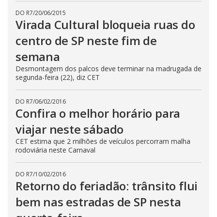
DO R7
/
20/06/2015
Virada Cultural bloqueia ruas do
centro de SP neste fim de
semana
Desmontagem dos palcos deve terminar na madrugada de
segunda-feira (22), diz CET
DO R7
/
06/02/2016
Confira o melhor horário para
viajar neste sábado
CET estima que 2 milhões de veículos percorram malha
rodoviária neste Carnaval
DO R7
/
10/02/2016
Retorno do feriadão: trânsito flui
bem nas estradas de SP nesta