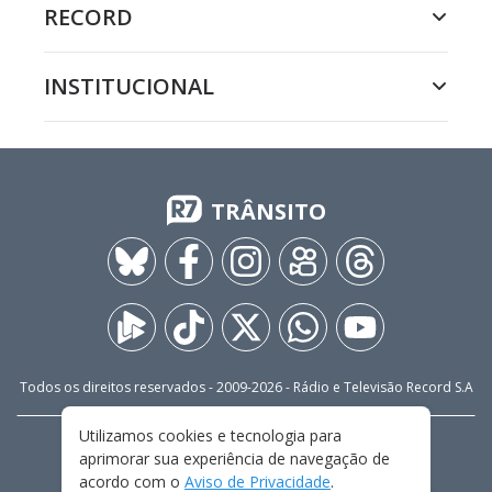
RECORD
INSTITUCIONAL
TRÂNSITO
Todos os direitos reservados - 2009-
2026
- Rádio e Televisão Record S.A
Utilizamos cookies e tecnologia para
CARREIRA
FALE CONOSCO
PRIVACIDADE
aprimorar sua experiência de navegação de
TERMOS E CONDIÇÕES DE USO
acordo com o
Aviso de Privacidade
.