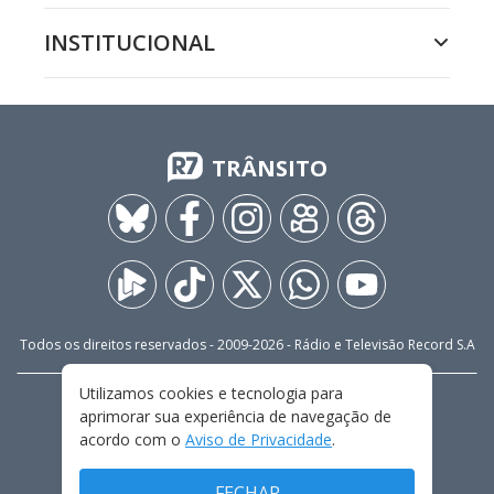
INSTITUCIONAL
TRÂNSITO
Todos os direitos reservados - 2009-
2026
- Rádio e Televisão Record S.A
Utilizamos cookies e tecnologia para
CARREIRA
FALE CONOSCO
PRIVACIDADE
aprimorar sua experiência de navegação de
TERMOS E CONDIÇÕES DE USO
acordo com o
Aviso de Privacidade
.
FECHAR