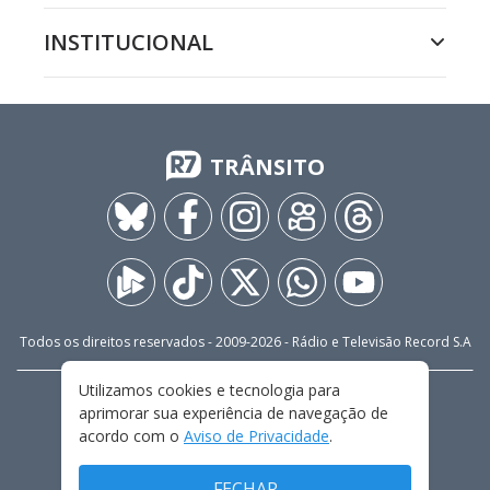
INSTITUCIONAL
TRÂNSITO
Todos os direitos reservados - 2009-
2026
- Rádio e Televisão Record S.A
Utilizamos cookies e tecnologia para
CARREIRA
FALE CONOSCO
PRIVACIDADE
aprimorar sua experiência de navegação de
TERMOS E CONDIÇÕES DE USO
acordo com o
Aviso de Privacidade
.
FECHAR