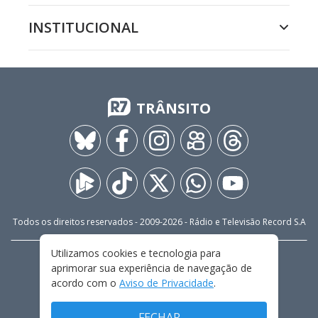
INSTITUCIONAL
TRÂNSITO
Todos os direitos reservados - 2009-
2026
- Rádio e Televisão Record S.A
Utilizamos cookies e tecnologia para
CARREIRA
FALE CONOSCO
PRIVACIDADE
aprimorar sua experiência de navegação de
TERMOS E CONDIÇÕES DE USO
acordo com o
Aviso de Privacidade
.
FECHAR