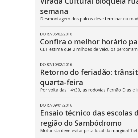
Virada Cultural bloqueia ru
semana
Desmontagem dos palcos deve terminar na madru
DO R7
/
06/02/2016
Confira o melhor horário pa
CET estima que 2 milhões de veículos percorram
DO R7
/
10/02/2016
Retorno do feriadão: trânsi
quarta-feira
Por volta das 14h30, as rodovias Fernão Dias e 
DO R7
/
09/01/2016
Ensaio técnico das escolas 
região do Sambódromo
Motorista deve evitar pista local da marginal Ti