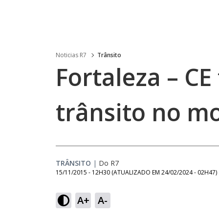
Noticias R7
Trânsito
Fortaleza – CE
trânsito no m
TRÂNSITO
|
Do R7
15/11/2015 - 12H30
(ATUALIZADO EM
24/02/2024 - 02H47
)
A+
A-