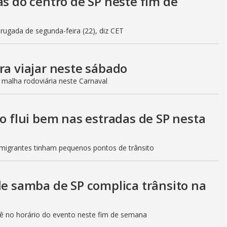
as do centro de SP neste fim de
gada de segunda-feira (22), diz CET
ra viajar neste sábado
 malha rodoviária neste Carnaval
to flui bem nas estradas de SP nesta
Imigrantes tinham pequenos pontos de trânsito
de samba de SP complica trânsito na
etê no horário do evento neste fim de semana