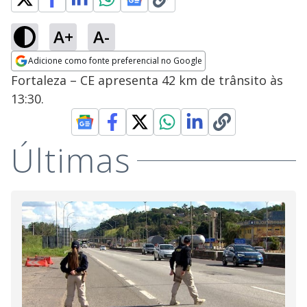
A+
A-
Adicione como fonte preferencial no Google
Opens in new window
Fortaleza – CE apresenta 42 km de trânsito às
13:30.
Últimas